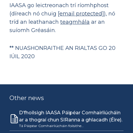
IAASA go leictreonach trí ríomhphost
(díreach nó chuig
[email protected]
), nó
tríd an leathanach
teagmhála
ar an
suíomh Gréasáin.
** NUASHONRAITHE AN RIALTAS GO 20
IÚIL 2020
Other news
D’fhoilsigh IAASA Páipéar Comhairliúcháin
ar a thograí chun SIRanna a ghlacadh (Éire).
Tá Páipéar Comhairliúcháin foilsithe…