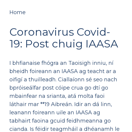
Home
Coronavirus Covid-
19: Post chuig IAASA
I bhfianaise fhógra an Taoisigh inniu, ní
bheidh foireann an IAASA ag teacht ar a
oifigí a thuilleadh. Ciallaíonn sé seo nach
bpróiseálfar post cóipe crua go dtí go
mbainfear na srianta, atá molta faoi
láthair mar **19 Aibreán. Idir an dá linn,
leanann foireann uile an IAASA ag
tabhairt faoina gcuid feidhmeanna go
cianda. Is féidir teagmháil a dhéanamh le