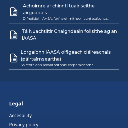
Achoimre ar chinntí tuairiscithe
airgeadais
D’fhoilsigh IAASA, forfheidhmitheoir cuntasaíochta…
Tá Nuachtlitir Chaighdeáin foilsithe ag an
IAASA
Lorgaíonn IAASA oifigeach cléireachais
(páirtaimseartha)
Soláthraíonn aonad seirbhísí corparáideacha…
Legal
Accesbility
Privacy policy