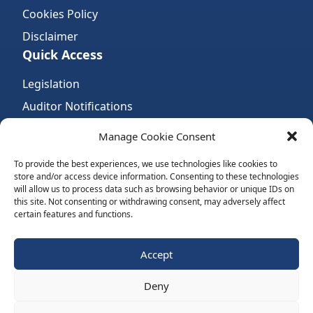
Cookies Policy
Disclaimer
Quick Access
Legislation
Auditor Notifications
Complaints
Manage Cookie Consent
Links
To provide the best experiences, we use technologies like cookies to
Quick Access
store and/or access device information. Consenting to these technologies
will allow us to process data such as browsing behavior or unique IDs on
International Standards
this site. Not consenting or withdrawing consent, may adversely affect
certain features and functions.
Accountancy Bodies
Follow Us:
Accept
Deny