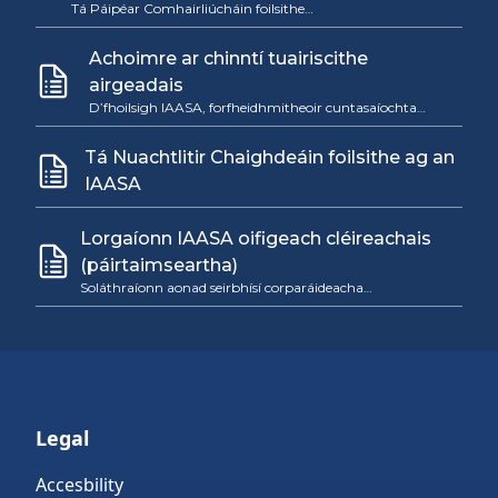
Tá Páipéar Comhairliúcháin foilsithe…
Achoimre ar chinntí tuairiscithe
airgeadais
D’fhoilsigh IAASA, forfheidhmitheoir cuntasaíochta…
Tá Nuachtlitir Chaighdeáin foilsithe ag an
IAASA
Lorgaíonn IAASA oifigeach cléireachais
(páirtaimseartha)
Soláthraíonn aonad seirbhísí corparáideacha…
Legal
Accesbility