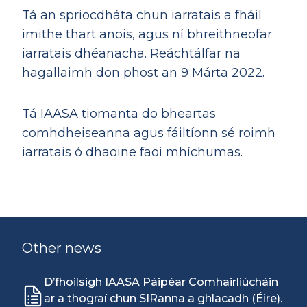
Tá an spriocdháta chun iarratais a fháil
imithe thart anois, agus ní bhreithneofar
iarratais dhéanacha. Reáchtálfar na
hagallaimh don phost an 9 Márta 2022.
Tá IAASA tiomanta do bheartas
comhdheiseanna agus fáiltíonn sé roimh
iarratais ó dhaoine faoi mhíchumas.
Other news
D’fhoilsigh IAASA Páipéar Comhairliúcháin
ar a thograí chun SIRanna a ghlacadh (Éire).