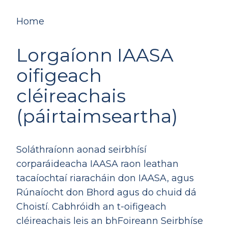
Home
Lorgaíonn IAASA
oifigeach
cléireachais
(páirtaimseartha)
Soláthraíonn aonad seirbhísí
corparáideacha IAASA raon leathan
tacaíochtaí riaracháin don IAASA, agus
Rúnaíocht don Bhord agus do chuid dá
Choistí. Cabhróidh an t-oifigeach
cléireachais leis an bhFoireann Seirbhíse