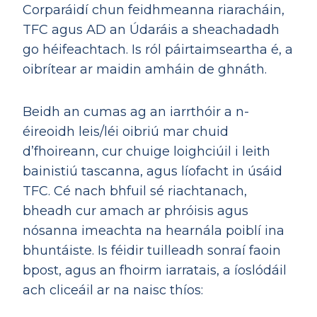
Corparáidí chun feidhmeanna riaracháin,
TFC agus AD an Údaráis a sheachadadh
go héifeachtach. Is ról páirtaimseartha é, a
oibrítear ar maidin amháin de ghnáth.
Beidh an cumas ag an iarrthóir a n-
éireoidh leis/léi oibriú mar chuid
d’fhoireann, cur chuige loighciúil i leith
bainistiú tascanna, agus líofacht in úsáid
TFC. Cé nach bhfuil sé riachtanach,
bheadh cur amach ar phróisis agus
nósanna imeachta na hearnála poiblí ina
bhuntáiste.
Is féidir tuilleadh sonraí faoin
bpost, agus an fhoirm iarratais, a íoslódáil
ach cliceáil ar na naisc thíos: