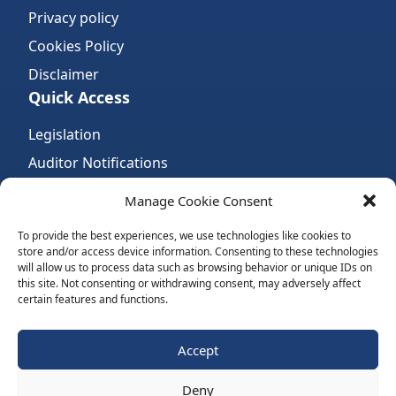
Privacy policy
Cookies Policy
Disclaimer
Quick Access
Legislation
Auditor Notifications
Complaints
Manage Cookie Consent
Links
To provide the best experiences, we use technologies like cookies to
Quick Access
store and/or access device information. Consenting to these technologies
will allow us to process data such as browsing behavior or unique IDs on
International Standards
this site. Not consenting or withdrawing consent, may adversely affect
certain features and functions.
Accountancy Bodies
Follow Us:
Accept
Deny